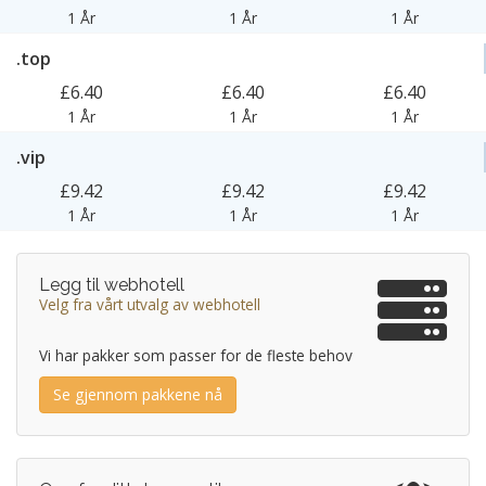
1 År
1 År
1 År
.top
£6.40
£6.40
£6.40
1 År
1 År
1 År
.vip
£9.42
£9.42
£9.42
1 År
1 År
1 År
Legg til webhotell
Velg fra vårt utvalg av webhotell
Vi har pakker som passer for de fleste behov
Se gjennom pakkene nå