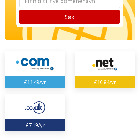
Søk
£11.49/yr
£10.84/yr
£7.19/yr