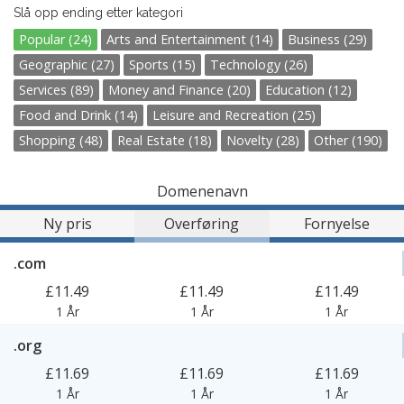
Slå opp ending etter kategori
Popular (24)
Arts and Entertainment (14)
Business (29)
Geographic (27)
Sports (15)
Technology (26)
Services (89)
Money and Finance (20)
Education (12)
Food and Drink (14)
Leisure and Recreation (25)
Shopping (48)
Real Estate (18)
Novelty (28)
Other (190)
Domenenavn
Ny pris
Overføring
Fornyelse
.com
£11.49
£11.49
£11.49
1 År
1 År
1 År
.org
£11.69
£11.69
£11.69
1 År
1 År
1 År