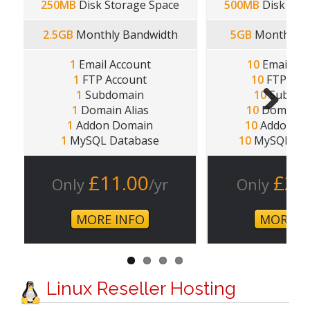
250MB
Disk Storage Space
500MB
Disk Sto
2.5GB
Monthly Bandwidth
5GB
Monthly B
1
Email Account
10
Email Ac
1
FTP Account
10
FTP Acc
1
Subdomain
10
Subdom
1
Domain Alias
10
Domain A
1
Addon Domain
10
Addon Do
Next
1
MySQL Database
10
MySQL Dat
£11.00
£2.
Only
/yr
Only
MORE INFO
MORE I
Linux Reseller Hosting