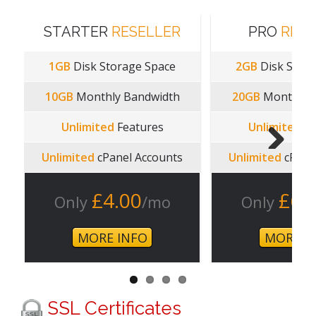
STARTER
RESELLER
PRO
RESE
1GB
Disk Storage Space
2GB
Disk Stora
10GB
Monthly Bandwidth
20GB
Monthly 
Unlimited
Features
Unlimited
Fe
Unlimited
cPanel Accounts
Unlimited
cPane
Next
£4.00
£6.
Only
/mo
Only
MORE INFO
MORE I
SSL Certificates